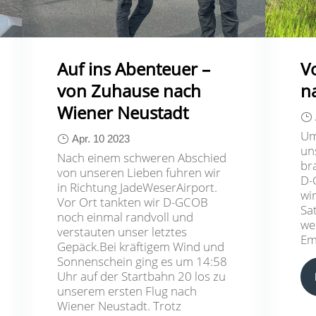
Auf ins Abenteuer –
V
von Zuhause nach
n
Wiener Neustadt
Um
Apr. 10 2023
un
Nach einem schweren Abschied
br
von unseren Lieben fuhren wir
D-
in Richtung JadeWeserAirport.
wi
Vor Ort tankten wir D-GCOB
Sa
noch einmal randvoll und
we
verstauten unser letztes
Em
Gepäck.Bei kräftigem Wind und
Sonnenschein ging es um 14:58
Uhr auf der Startbahn 20 los zu
unserem ersten Flug nach
Wiener Neustadt. Trotz