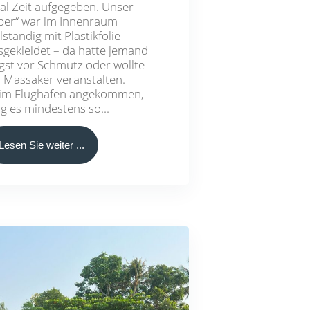
kal Zeit aufgegeben. Unser
ber“ war im Innenraum
lständig mit Plastikfolie
sgekleidet – da hatte jemand
gst vor Schmutz oder wollte
n Massaker veranstalten.
im Flughafen angekommen,
ng es mindestens so...
Lesen Sie weiter ...