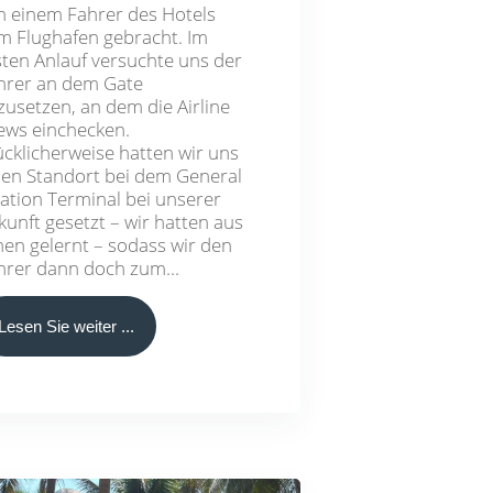
n einem Fahrer des Hotels
m Flughafen gebracht. Im
sten Anlauf versuchte uns der
hrer an dem Gate
zusetzen, an dem die Airline
ews einchecken.
ücklicherweise hatten wir uns
nen Standort bei dem General
iation Terminal bei unserer
kunft gesetzt – wir hatten aus
hen gelernt – sodass wir den
hrer dann doch zum...
Lesen Sie weiter ...