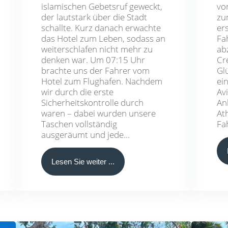
islamischen Gebetsruf geweckt,
vo
der lautstark über die Stadt
zu
schallte. Kurz danach erwachte
er
das Hotel zum Leben, sodass an
Fa
weiterschlafen nicht mehr zu
ab
denken war. Um 07:15 Uhr
Cr
brachte uns der Fahrer vom
Gl
Hotel zum Flughafen. Nachdem
ei
wir durch die erste
Av
Sicherheitskontrolle durch
An
waren – dabei wurden unsere
At
Taschen vollständig
Fa
ausgeräumt und jede...
Lesen Sie weiter ...