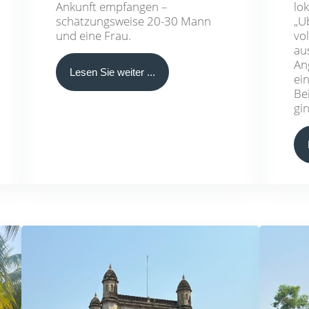
Ankunft empfangen –
lo
schätzungsweise 20-30 Mann
„U
und eine Frau.
vol
au
An
Lesen Sie weiter ...
ei
Be
gi