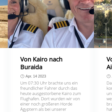
Von Kairo nach
V
Buraida
A
Apr. 14 2023
Um 07:30 Uhr brachte uns ein
Da
freundlicher Fahrer durch das
ko
heute ausgestorbene Kairo zum
un
Flughafen. Dort wurden wir von
we
einer noch größeren Horde
br
Ägyptern als bei unserer
ha