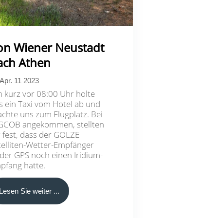
on Wiener Neustadt
ach Athen
Apr. 11 2023
 kurz vor 08:00 Uhr holte
s ein Taxi vom Hotel ab und
achte uns zum Flugplatz. Bei
GCOB angekommen, stellten
r fest, dass der GOLZE
telliten-Wetter-Empfänger
der GPS noch einen Iridium-
pfang hatte.
Lesen Sie weiter ...